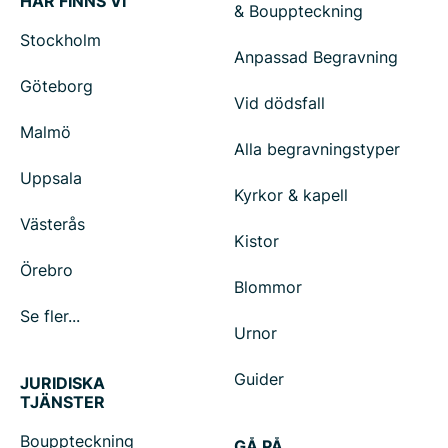
HÄR FINNS VI
& Bouppteckning
Stockholm
Anpassad Begravning
Göteborg
Vid dödsfall
Malmö
Alla begravningstyper
Uppsala
Kyrkor & kapell
Västerås
Kistor
Örebro
Blommor
Se fler...
Urnor
Guider
JURIDISKA
TJÄNSTER
Bouppteckning
GÅ PÅ