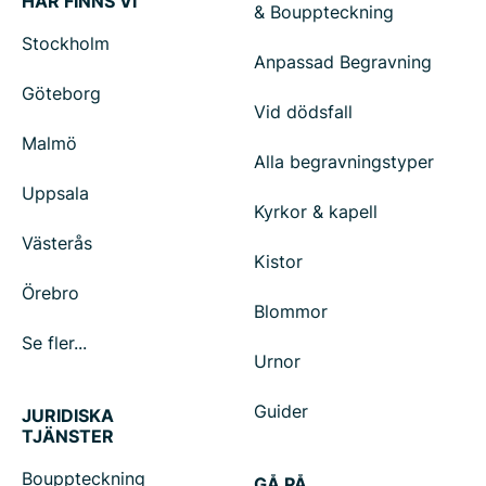
HÄR FINNS VI
& Bouppteckning
Stockholm
Anpassad Begravning
Göteborg
Vid dödsfall
Malmö
Alla begravningstyper
Uppsala
Kyrkor & kapell
Västerås
Kistor
Örebro
Blommor
Se fler...
Urnor
Guider
JURIDISKA
TJÄNSTER
Bouppteckning
GÅ PÅ