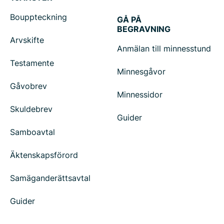
Bouppteckning
GÅ PÅ
BEGRAVNING
Arvskifte
Anmälan till minnesstund
Testamente
Minnesgåvor
Gåvobrev
Minnessidor
Skuldebrev
Guider
Samboavtal
Äktenskapsförord
Samäganderättsavtal
Guider