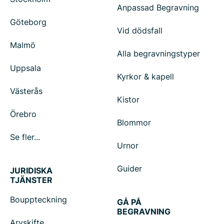
Anpassad Begravning
Göteborg
Vid dödsfall
Malmö
Alla begravningstyper
Uppsala
Kyrkor & kapell
Västerås
Kistor
Örebro
Blommor
Se fler...
Urnor
Guider
JURIDISKA
TJÄNSTER
Bouppteckning
GÅ PÅ
BEGRAVNING
Arvskifte