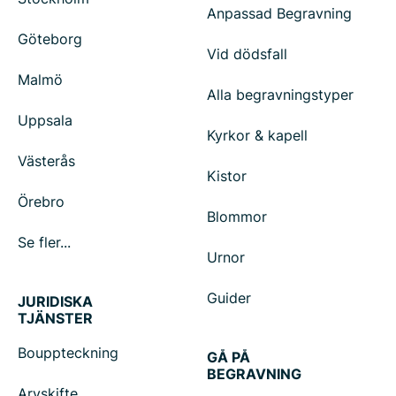
Anpassad Begravning
Göteborg
Vid dödsfall
Malmö
Alla begravningstyper
Uppsala
Kyrkor & kapell
Västerås
Kistor
Örebro
Blommor
Se fler...
Urnor
Guider
JURIDISKA
TJÄNSTER
Bouppteckning
GÅ PÅ
BEGRAVNING
Arvskifte