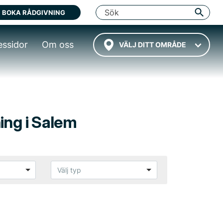
BOKA RÅDGIVNING
essidor
Om oss
VÄLJ DITT OMRÅDE
ing i Salem
Välj typ