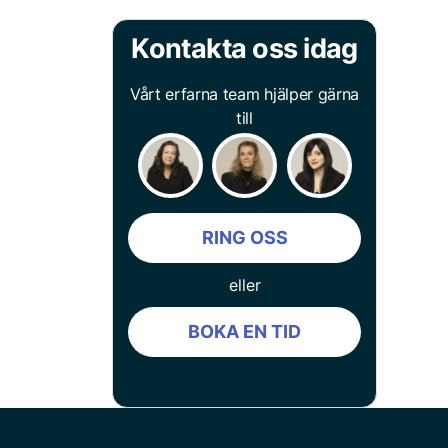
Kontakta oss idag
Vårt erfarna team hjälper gärna
till
RING OSS
eller
BOKA EN TID