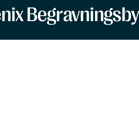
enix Begravningsby
Malmö
Göteborg