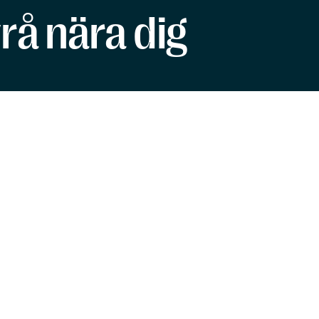
rå nära dig
VÄLJ DITT OMRÅDE
eller
Se alla orter