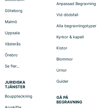
Anpassad Begravning
Göteborg
Vid dödsfall
Malmö
Alla begravningstyper
Uppsala
Kyrkor & kapell
Västerås
Kistor
Örebro
Blommor
Se fler...
Urnor
Guider
JURIDISKA
TJÄNSTER
Bouppteckning
GÅ PÅ
BEGRAVNING
Arvskifte