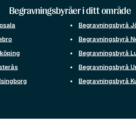
Begravningsbyråer i ditt område
psala
Begravningsbyrå J
ebro
Begravningsbyrå N
nköping
Begravningsbyrå L
sterås
Begravningsbyrå 
lsingborg
Begravningsbyrå 