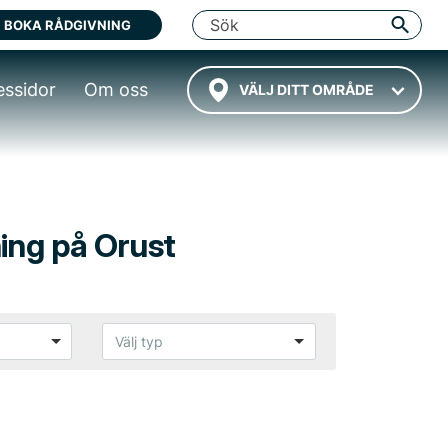
BOKA RÅDGIVNING
essidor
Om oss
VÄLJ DITT OMRÅDE
ing på Orust
Välj typ