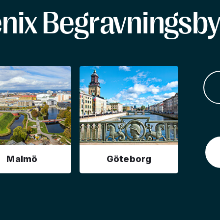
enix Begravningsby
Malmö
Göteborg