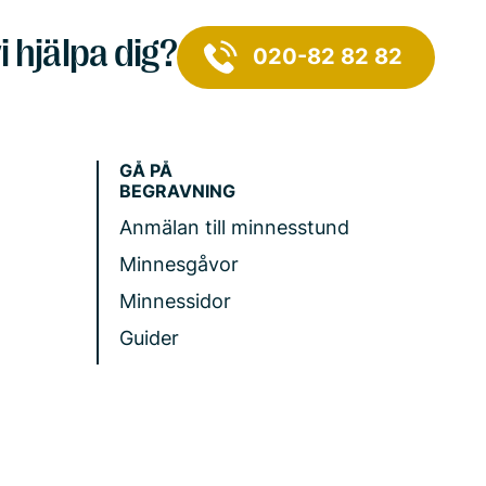
i hjälpa dig?
020-82 82 82
GÅ PÅ
BEGRAVNING
Anmälan till minnesstund
Minnesgåvor
Minnessidor
Guider