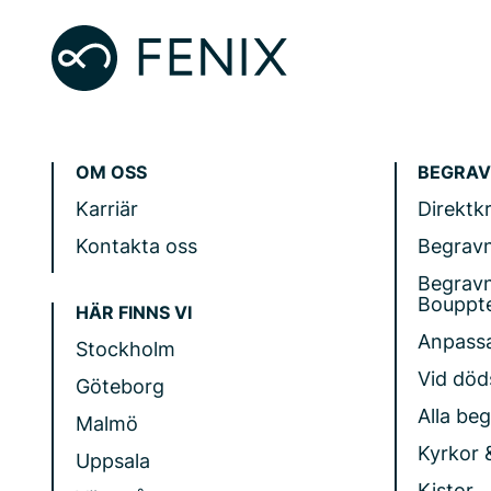
OM OSS
BEGRAV
Karriär
Direktk
Kontakta oss
Begrav
Begrav
Bouppt
HÄR FINNS VI
Anpass
Stockholm
Vid döds
Göteborg
Alla be
Malmö
Kyrkor 
Uppsala
Kistor