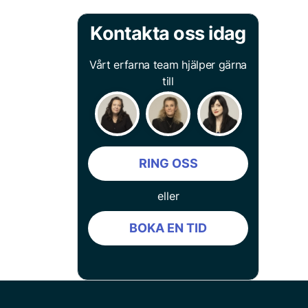
Kontakta oss idag
Vårt erfarna team hjälper gärna
till
RING OSS
eller
BOKA EN TID