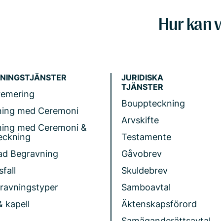
Hur kan v
NINGSTJÄNSTER
JURIDISKA
TJÄNSTER
remering
Bouppteckning
ning med Ceremoni
Arvskifte
ning med Ceremoni &
eckning
Testamente
ad Begravning
Gåvobrev
fall
Skuldebrev
gravningstyper
Samboavtal
& kapell
Äktenskapsförord
Samäganderättsavtal