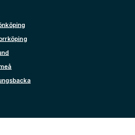
önköping
orrköping
und
Umeå
Kungsbacka