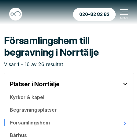
020-82 82 82
Församlingshem till
begravning i Norrtälje
Visar
1
-
16
av
26
resultat
Platser i Norrtälje
Kyrkor & kapell
Begravningsplatser
Församlingshem
Bårhus