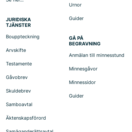
Urnor
Guider
JURIDISKA
TJÄNSTER
Bouppteckning
GÅ PÅ
BEGRAVNING
Arvskifte
Anmälan till minnesstund
Testamente
Minnesgåvor
Gåvobrev
Minnessidor
Skuldebrev
Guider
Samboavtal
Äktenskapsförord
Samäganderättsavtal