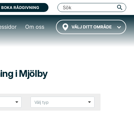
BOKA RÅDGIVNING
essidor
Om oss
VÄLJ DITT OMRÅDE
ing i Mjölby
Välj typ