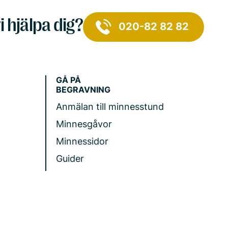
i hjälpa dig?
020-82 82 82
GÅ PÅ
BEGRAVNING
Anmälan till minnesstund
Minnesgåvor
Minnessidor
Guider