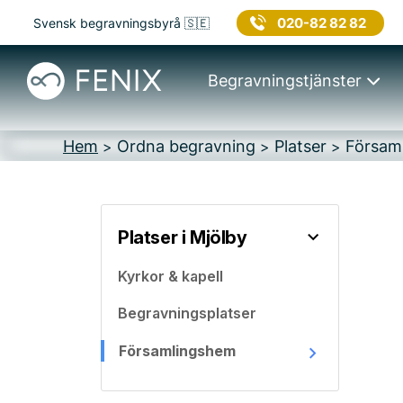
020-82 82 82
Svensk begravningsbyrå 🇸🇪
Begravningstjänster
Hem
Ordna begravning
Platser
Församl
>
>
>
Platser i Mjölby
Kyrkor & kapell
Begravningsplatser
Församlingshem