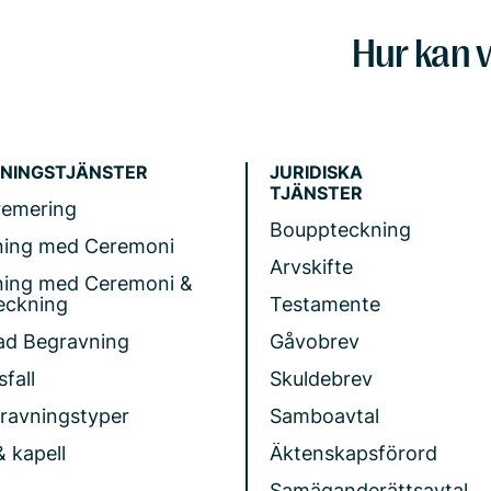
Hur kan v
NINGSTJÄNSTER
JURIDISKA
TJÄNSTER
remering
Bouppteckning
ning med Ceremoni
Arvskifte
ning med Ceremoni &
eckning
Testamente
ad Begravning
Gåvobrev
fall
Skuldebrev
gravningstyper
Samboavtal
& kapell
Äktenskapsförord
Samäganderättsavtal