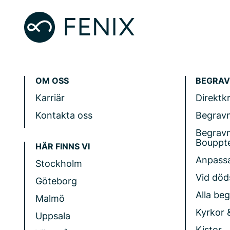
OM OSS
BEGRAV
Karriär
Direktk
Kontakta oss
Begrav
Begrav
Bouppt
HÄR FINNS VI
Anpass
Stockholm
Vid döds
Göteborg
Alla be
Malmö
Kyrkor 
Uppsala
Kistor