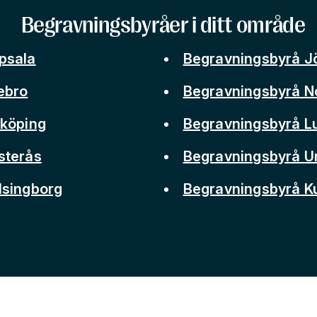
Begravningsbyråer i ditt område
psala
Begravningsbyrå J
ebro
Begravningsbyrå N
nköping
Begravningsbyrå L
sterås
Begravningsbyrå 
lsingborg
Begravningsbyrå 