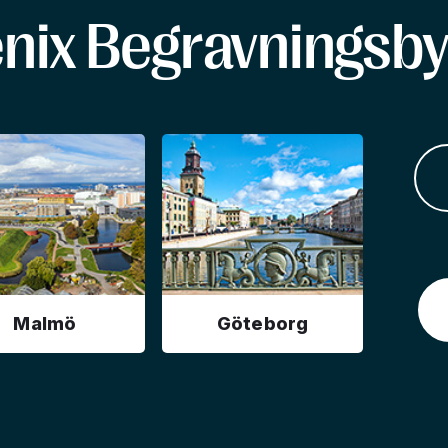
enix Begravningsby
Malmö
Göteborg