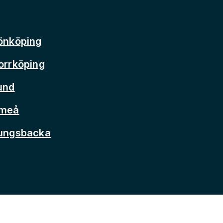
önköping
orrköping
und
Umeå
Kungsbacka