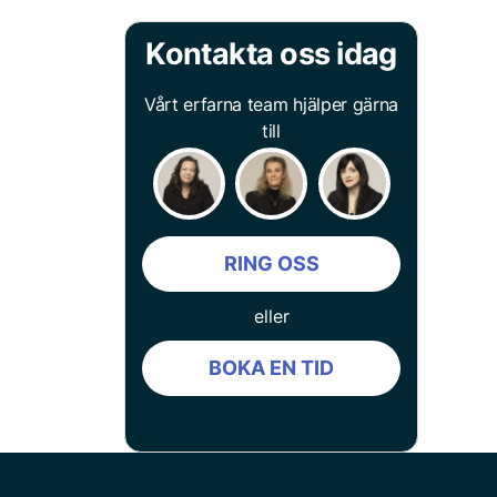
Kontakta oss idag
Vårt erfarna team hjälper gärna
till
RING OSS
eller
BOKA EN TID