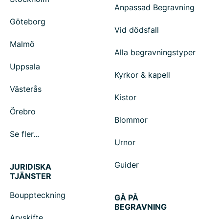
Anpassad Begravning
Göteborg
Vid dödsfall
Malmö
Alla begravningstyper
Uppsala
Kyrkor & kapell
Västerås
Kistor
Örebro
Blommor
Se fler...
Urnor
Guider
JURIDISKA
TJÄNSTER
Bouppteckning
GÅ PÅ
BEGRAVNING
Arvskifte