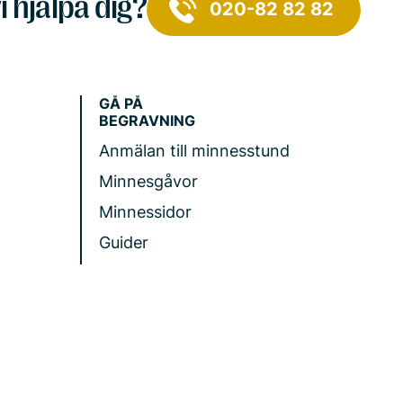
i hjälpa dig?
020-82 82 82
GÅ PÅ
BEGRAVNING
Anmälan till minnesstund
Minnesgåvor
Minnessidor
Guider