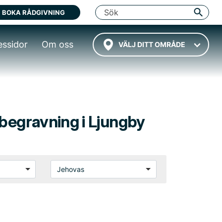
BOKA RÅDGIVNING
essidor
Om oss
VÄLJ DITT OMRÅDE
 begravning i Ljungby
Jehovas