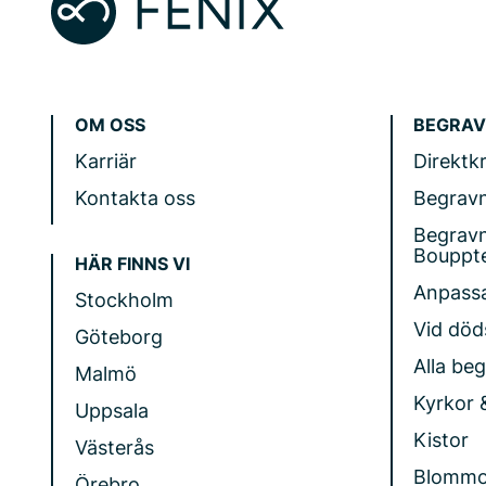
OM OSS
BEGRAV
Karriär
Direktk
Kontakta oss
Begrav
Begrav
Bouppt
HÄR FINNS VI
Anpass
Stockholm
Vid döds
Göteborg
Alla be
Malmö
Kyrkor 
Uppsala
Kistor
Västerås
Blommo
Örebro