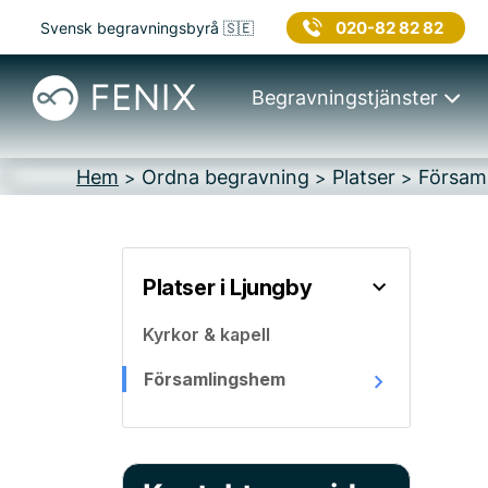
020-82 82 82
Svensk begravningsbyrå 🇸🇪
Begravningstjänster
Hem
Ordna begravning
Platser
Församl
>
>
>
Platser i Ljungby
Kyrkor & kapell
Församlingshem