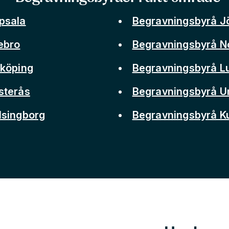
psala
Begravningsbyrå J
ebro
Begravningsbyrå N
nköping
Begravningsbyrå L
sterås
Begravningsbyrå 
lsingborg
Begravningsbyrå 