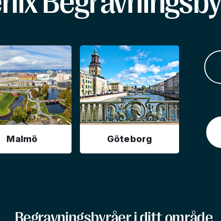
enix Begravningsby
Malmö
Göteborg
Begravningsbyråer i ditt område