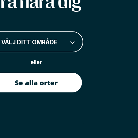
rå nära dig
VÄLJ DITT OMRÅDE
eller
Se alla orter