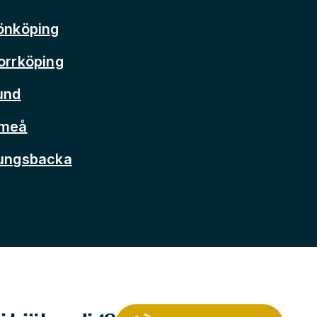
önköping
orrköping
und
Umeå
Kungsbacka