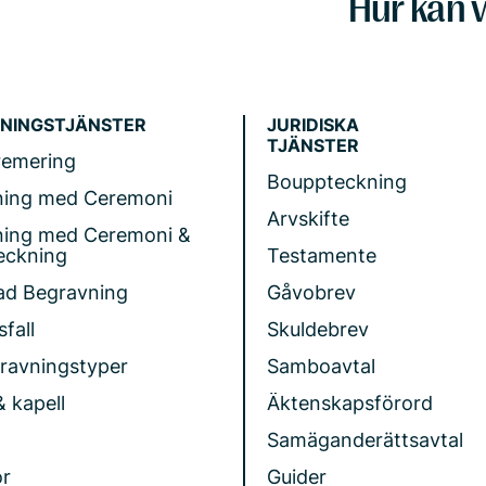
Hur kan v
NINGSTJÄNSTER
JURIDISKA
TJÄNSTER
remering
Bouppteckning
ning med Ceremoni
Arvskifte
ning med Ceremoni &
eckning
Testamente
ad Begravning
Gåvobrev
fall
Skuldebrev
gravningstyper
Samboavtal
& kapell
Äktenskapsförord
Samäganderättsavtal
r
Guider