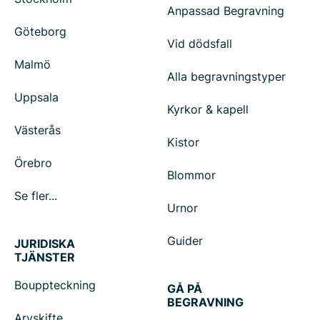
Anpassad Begravning
Göteborg
Vid dödsfall
Malmö
Alla begravningstyper
Uppsala
Kyrkor & kapell
Västerås
Kistor
Örebro
Blommor
Se fler...
Urnor
Guider
JURIDISKA
TJÄNSTER
Bouppteckning
GÅ PÅ
BEGRAVNING
Arvskifte