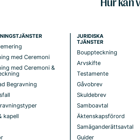
Hur kan v
NINGSTJÄNSTER
JURIDISKA
TJÄNSTER
remering
Bouppteckning
ning med Ceremoni
Arvskifte
ning med Ceremoni &
eckning
Testamente
ad Begravning
Gåvobrev
fall
Skuldebrev
gravningstyper
Samboavtal
& kapell
Äktenskapsförord
Samäganderättsavtal
r
Guider