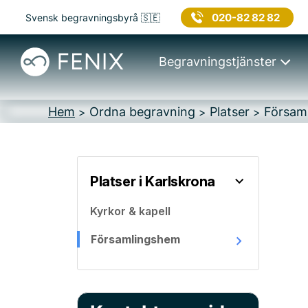
020-82 82 82
Svensk begravningsbyrå 🇸🇪
Begravningstjänster
Hem
Ordna begravning
Platser
Församl
>
>
>
Platser i Karlskrona
Kyrkor & kapell
Församlingshem