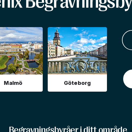
enix Begravningsby
Malmö
Göteborg
Begravningsbyråer i ditt område