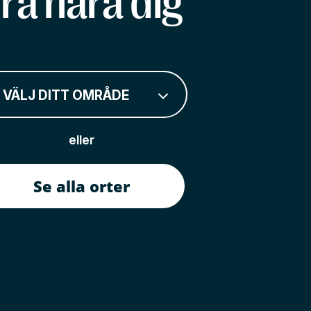
rå nära dig
VÄLJ DITT OMRÅDE
eller
Se alla orter