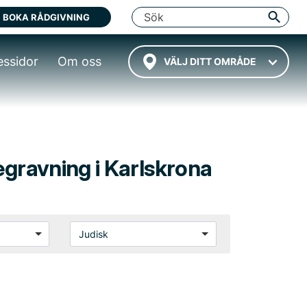
BOKA RÅDGIVNING
essidor
Om oss
VÄLJ DITT OMRÅDE
egravning i Karlskrona
Judisk