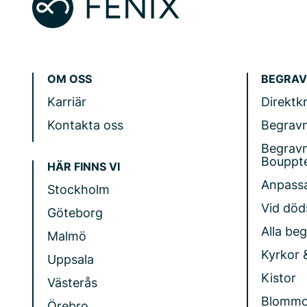
OM OSS
BEGRAV
Karriär
Direktk
Kontakta oss
Begrav
Begrav
Bouppt
HÄR FINNS VI
Anpass
Stockholm
Vid döds
Göteborg
Alla be
Malmö
Kyrkor 
Uppsala
Kistor
Västerås
Blommo
Örebro