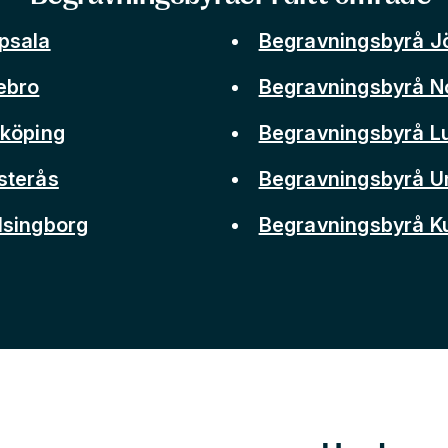
psala
Begravningsbyrå J
ebro
Begravningsbyrå N
nköping
Begravningsbyrå L
sterås
Begravningsbyrå 
lsingborg
Begravningsbyrå 