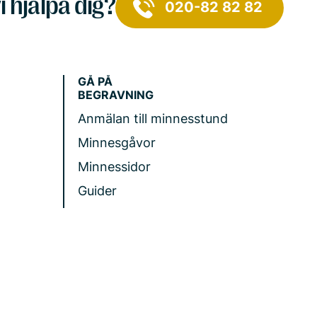
i hjälpa dig?
020-82 82 82
GÅ PÅ
BEGRAVNING
Anmälan till minnesstund
Minnesgåvor
Minnessidor
Guider