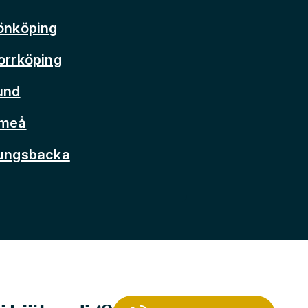
önköping
orrköping
und
Umeå
Kungsbacka