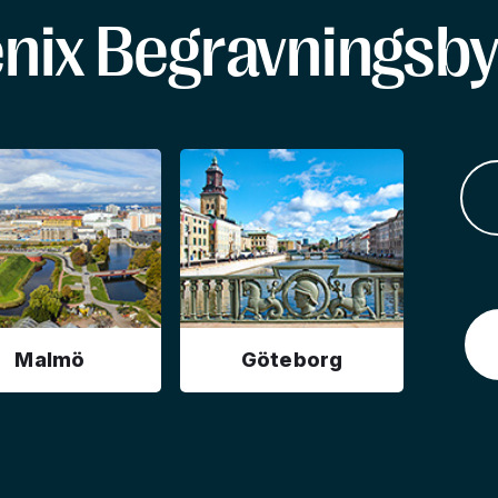
enix Begravningsby
Malmö
Göteborg