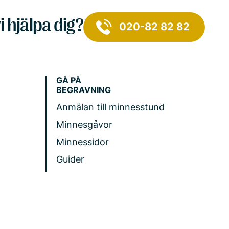
i hjälpa dig?
020-82 82 82
GÅ PÅ
BEGRAVNING
Anmälan till minnesstund
Minnesgåvor
Minnessidor
Guider