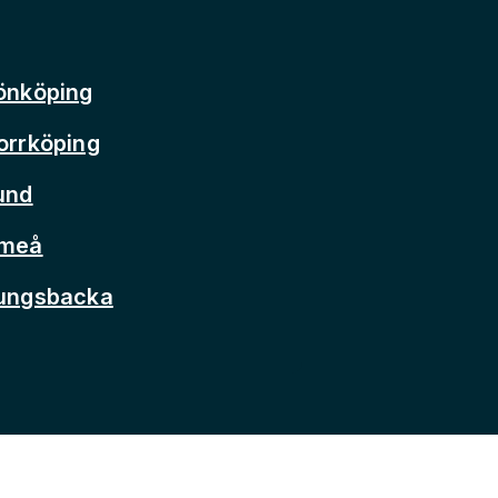
önköping
orrköping
und
Umeå
Kungsbacka