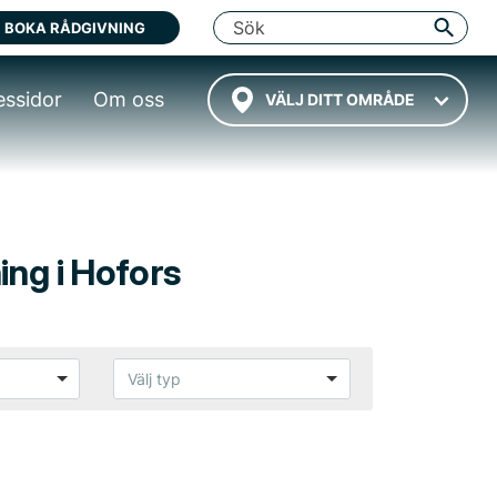
BOKA RÅDGIVNING
essidor
Om oss
VÄLJ DITT OMRÅDE
ing i Hofors
Välj typ