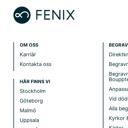
OM OSS
BEGRAV
Karriär
Direktk
Kontakta oss
Begrav
Begrav
Bouppt
HÄR FINNS VI
Anpass
Stockholm
Vid döds
Göteborg
Alla be
Malmö
Kyrkor 
Uppsala
Kistor