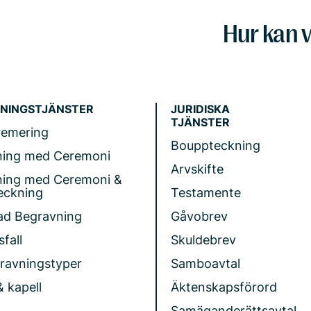
Hur kan v
NINGSTJÄNSTER
JURIDISKA
TJÄNSTER
remering
Bouppteckning
ning med Ceremoni
Arvskifte
ning med Ceremoni &
eckning
Testamente
ad Begravning
Gåvobrev
fall
Skuldebrev
gravningstyper
Samboavtal
& kapell
Äktenskapsförord
Samäganderättsavtal