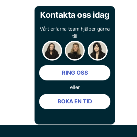
Kontakta oss idag
Vårt erfarna team hjälper gärna
till
RING OSS
eller
BOKA EN TID