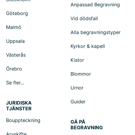
Anpassad Begravning
Göteborg
Vid dödsfall
Malmö
Alla begravningstyper
Uppsala
Kyrkor & kapell
Västerås
Kistor
Örebro
Blommor
Se fler...
Urnor
Guider
JURIDISKA
TJÄNSTER
Bouppteckning
GÅ PÅ
BEGRAVNING
Arvskifte