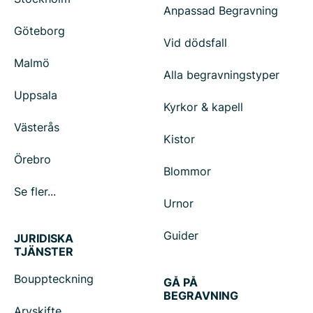
Anpassad Begravning
Göteborg
Vid dödsfall
Malmö
Alla begravningstyper
Uppsala
Kyrkor & kapell
Västerås
Kistor
Örebro
Blommor
Se fler...
Urnor
Guider
JURIDISKA
TJÄNSTER
Bouppteckning
GÅ PÅ
BEGRAVNING
Arvskifte