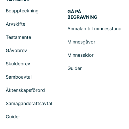
Bouppteckning
GÅ PÅ
BEGRAVNING
Arvskifte
Anmälan till minnesstund
Testamente
Minnesgåvor
Gåvobrev
Minnessidor
Skuldebrev
Guider
Samboavtal
Äktenskapsförord
Samäganderättsavtal
Guider