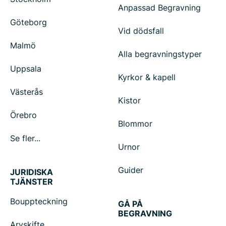
Anpassad Begravning
Göteborg
Vid dödsfall
Malmö
Alla begravningstyper
Uppsala
Kyrkor & kapell
Västerås
Kistor
Örebro
Blommor
Se fler...
Urnor
Guider
JURIDISKA
TJÄNSTER
Bouppteckning
GÅ PÅ
BEGRAVNING
Arvskifte