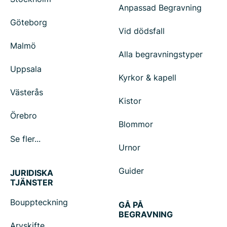
Anpassad Begravning
Göteborg
Vid dödsfall
Malmö
Alla begravningstyper
Uppsala
Kyrkor & kapell
Västerås
Kistor
Örebro
Blommor
Se fler...
Urnor
Guider
JURIDISKA
TJÄNSTER
Bouppteckning
GÅ PÅ
BEGRAVNING
Arvskifte