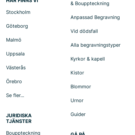
HÄR FINNS VI
& Bouppteckning
Stockholm
Anpassad Begravning
Göteborg
Vid dödsfall
Malmö
Alla begravningstyper
Uppsala
Kyrkor & kapell
Västerås
Kistor
Örebro
Blommor
Se fler...
Urnor
Guider
JURIDISKA
TJÄNSTER
Bouppteckning
GÅ PÅ