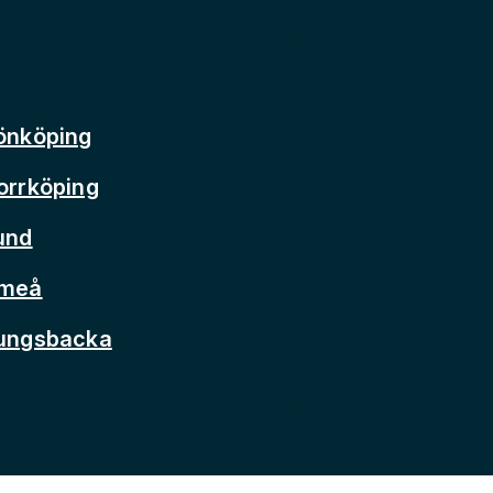
önköping
orrköping
und
Umeå
Kungsbacka