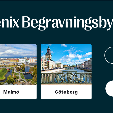
enix Begravningsby
Malmö
Göteborg