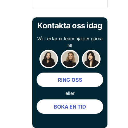
Kontakta oss idag
Vårt erfarna team hjälper gärna
till
RING OSS
eller
BOKA EN TID