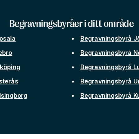
Begravningsbyråer i ditt område
psala
Begravningsbyrå J
ebro
Begravningsbyrå N
nköping
Begravningsbyrå L
sterås
Begravningsbyrå 
lsingborg
Begravningsbyrå 