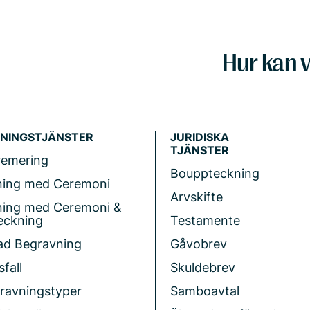
Hur kan v
NINGSTJÄNSTER
JURIDISKA
TJÄNSTER
remering
Bouppteckning
ning med Ceremoni
Arvskifte
ning med Ceremoni &
eckning
Testamente
ad Begravning
Gåvobrev
fall
Skuldebrev
gravningstyper
Samboavtal