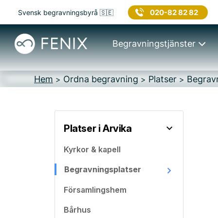
020-82 82 82
Svensk begravningsbyrå 🇸🇪
Begravningstjänster
Hem
Ordna begravning
Platser
Begravn
>
>
>
Platser i Arvika
Kyrkor & kapell
Begravningsplatser
Församlingshem
Bårhus