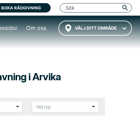
BOKA RÅDGIVNING
essidor
Om oss
VÄLJ DITT OMRÅDE
avning i Arvika
Välj typ