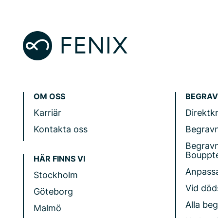
OM OSS
BEGRAV
Karriär
Direktk
Kontakta oss
Begrav
Begrav
Bouppt
HÄR FINNS VI
Anpass
Stockholm
Vid döds
Göteborg
Alla be
Malmö