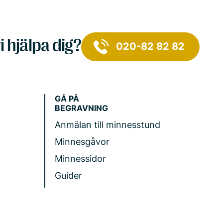
i hjälpa dig?
020-82 82 82
GÅ PÅ
BEGRAVNING
Anmälan till minnesstund
Minnesgåvor
Minnessidor
Guider