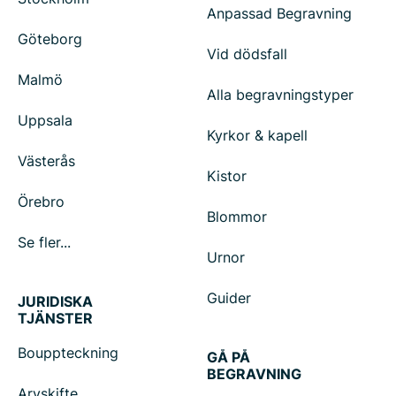
Anpassad Begravning
Göteborg
Vid dödsfall
Malmö
Alla begravningstyper
Uppsala
Kyrkor & kapell
Västerås
Kistor
Örebro
Blommor
Se fler...
Urnor
Guider
JURIDISKA
TJÄNSTER
Bouppteckning
GÅ PÅ
BEGRAVNING
Arvskifte