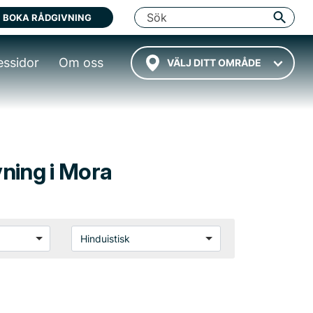
BOKA RÅDGIVNING
essidor
Om oss
VÄLJ DITT OMRÅDE
vning i Mora
Hinduistisk