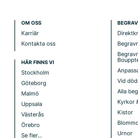
OM OSS
BEGRAV
Karriär
Direktk
Kontakta oss
Begrav
Begrav
Bouppt
HÄR FINNS VI
Anpass
Stockholm
Vid döds
Göteborg
Alla be
Malmö
Kyrkor 
Uppsala
Kistor
Västerås
Blommo
Örebro
Urnor
Se fler...