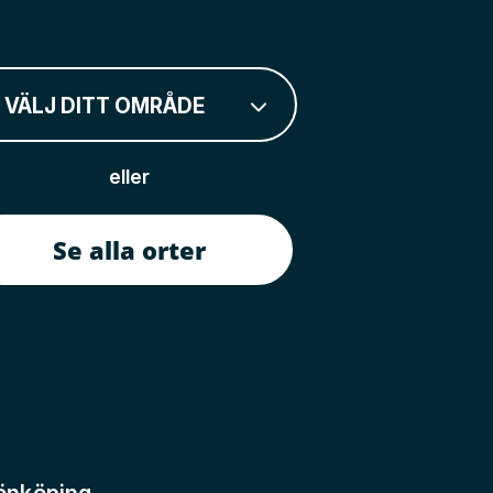
VÄLJ DITT OMRÅDE
eller
Se alla orter
önköping