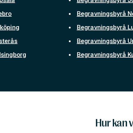
ebro
Begravningsbyrå N
nköping
Begravningsbyrå L
sterås
Begravningsbyrå 
lsingborg
Begravningsbyrå 
Hur kan v