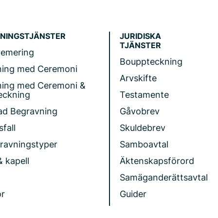
NINGSTJÄNSTER
JURIDISKA
TJÄNSTER
remering
Bouppteckning
ning med Ceremoni
Arvskifte
ning med Ceremoni &
eckning
Testamente
ad Begravning
Gåvobrev
fall
Skuldebrev
gravningstyper
Samboavtal
& kapell
Äktenskapsförord
Samäganderättsavtal
r
Guider