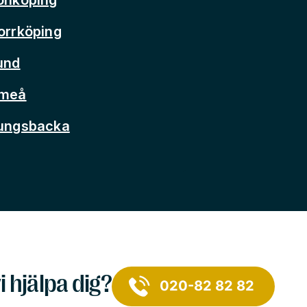
orrköping
und
Umeå
Kungsbacka
i hjälpa dig?
020-82 82 82