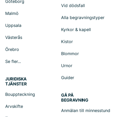
Göteborg
Vid dödsfall
Malmö
Alla begravningstyper
Uppsala
Kyrkor & kapell
Västerås
Kistor
Örebro
Blommor
Se fler...
Urnor
Guider
JURIDISKA
TJÄNSTER
Bouppteckning
GÅ PÅ
BEGRAVNING
Arvskifte
Anmälan till minnesstund