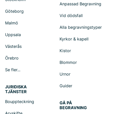
Anpassad Begravning
Göteborg
Vid dödsfall
Malmö
Alla begravningstyper
Uppsala
Kyrkor & kapell
Västerås
Kistor
Örebro
Blommor
Se fler...
Urnor
Guider
JURIDISKA
TJÄNSTER
Bouppteckning
GÅ PÅ
BEGRAVNING
Arvskifte