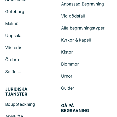
Anpassad Begravning
Göteborg
Vid dödsfall
Malmö
Alla begravningstyper
Uppsala
Kyrkor & kapell
Västerås
Kistor
Örebro
Blommor
Se fler...
Urnor
Guider
JURIDISKA
TJÄNSTER
Bouppteckning
GÅ PÅ
BEGRAVNING
Arvskifte