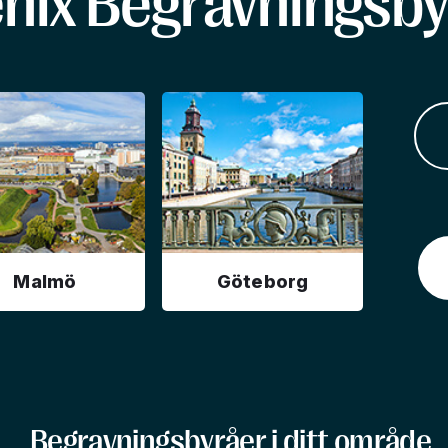
enix Begravningsby
Malmö
Göteborg
Begravningsbyråer i ditt område