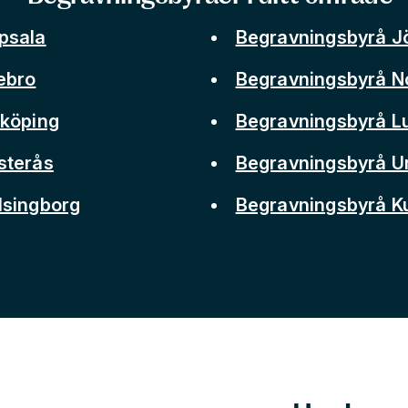
psala
Begravningsbyrå J
ebro
Begravningsbyrå N
nköping
Begravningsbyrå L
sterås
Begravningsbyrå 
lsingborg
Begravningsbyrå 