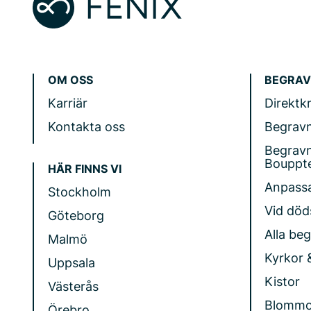
OM OSS
BEGRAV
Karriär
Direktk
Kontakta oss
Begrav
Begrav
Bouppt
HÄR FINNS VI
Anpass
Stockholm
Vid döds
Göteborg
Alla be
Malmö
Kyrkor 
Uppsala
Kistor
Västerås
Blommo
Örebro