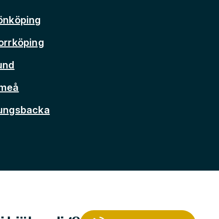
önköping
orrköping
und
Umeå
Kungsbacka