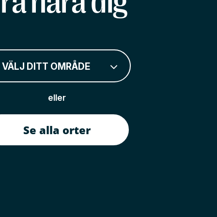
rå nära dig
VÄLJ DITT OMRÅDE
eller
Se alla orter