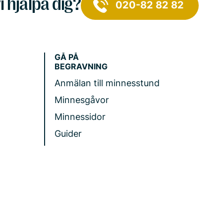
i hjälpa dig?
020-82 82 82
GÅ PÅ
BEGRAVNING
Anmälan till minnesstund
Minnesgåvor
Minnessidor
Guider