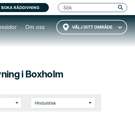
BOKA RÅDGIVNING
essidor
Om oss
VÄLJ DITT OMRÅDE
avning i Boxholm
Hinduistisk