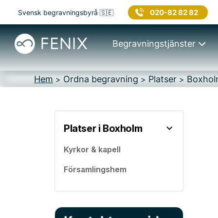
020-82 82 82
Svensk begravningsbyrå 🇸🇪
Begravningstjänster
Hem
Ordna begravning
Platser
Boxho
>
>
>
Platser i Boxholm
Kyrkor & kapell
Församlingshem