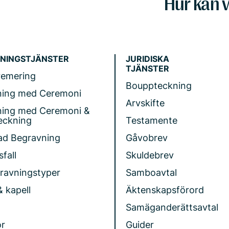
Hur kan v
NINGSTJÄNSTER
JURIDISKA
TJÄNSTER
remering
Bouppteckning
ning med Ceremoni
Arvskifte
ning med Ceremoni &
eckning
Testamente
ad Begravning
Gåvobrev
fall
Skuldebrev
gravningstyper
Samboavtal
& kapell
Äktenskapsförord
Samäganderättsavtal
r
Guider