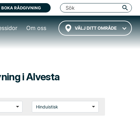
BOKA RÅDGIVNING
essidor
Om oss
VÄLJ DITT OMRÅDE
vning i Alvesta
Hinduistisk