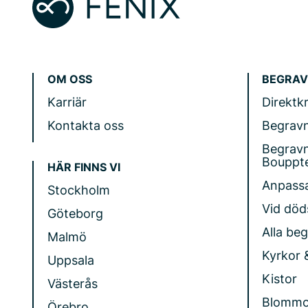
OM OSS
BEGRAV
Karriär
Direktk
Kontakta oss
Begrav
Begrav
Bouppt
HÄR FINNS VI
Anpass
Stockholm
Vid döds
Göteborg
Alla be
Malmö
Kyrkor 
Uppsala
Kistor
Västerås
Blommo
Örebro