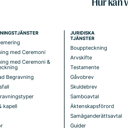
Hur kan v
NINGSTJÄNSTER
JURIDISKA
TJÄNSTER
remering
Bouppteckning
ning med Ceremoni
Arvskifte
ning med Ceremoni &
eckning
Testamente
ad Begravning
Gåvobrev
fall
Skuldebrev
gravningstyper
Samboavtal
& kapell
Äktenskapsförord
Samäganderättsavtal
r
Guider