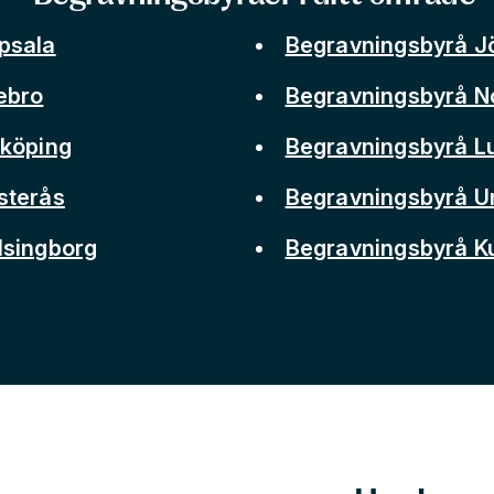
psala
Begravningsbyrå J
ebro
Begravningsbyrå N
nköping
Begravningsbyrå L
sterås
Begravningsbyrå 
lsingborg
Begravningsbyrå 