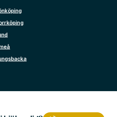
önköping
orrköping
und
Umeå
Kungsbacka