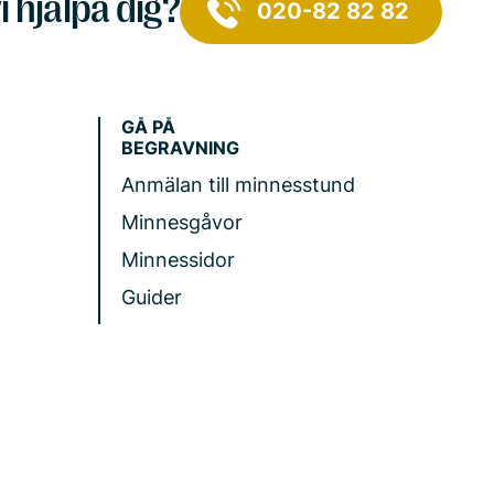
i hjälpa dig?
020-82 82 82
GÅ PÅ
BEGRAVNING
Anmälan till minnesstund
Minnesgåvor
Minnessidor
Guider