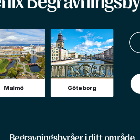
enix Begravningsby
Malmö
Göteborg
Begravningsbyråer i ditt område