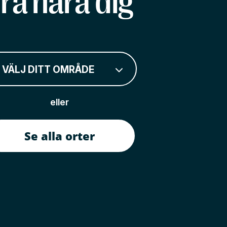
rå nära dig
VÄLJ DITT OMRÅDE
eller
Se alla orter