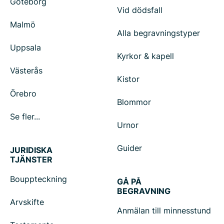
Göteborg
Vid dödsfall
Malmö
Alla begravningstyper
Uppsala
Kyrkor & kapell
Västerås
Kistor
Örebro
Blommor
Se fler...
Urnor
Guider
JURIDISKA
TJÄNSTER
Bouppteckning
GÅ PÅ
BEGRAVNING
Arvskifte
Anmälan till minnesstund