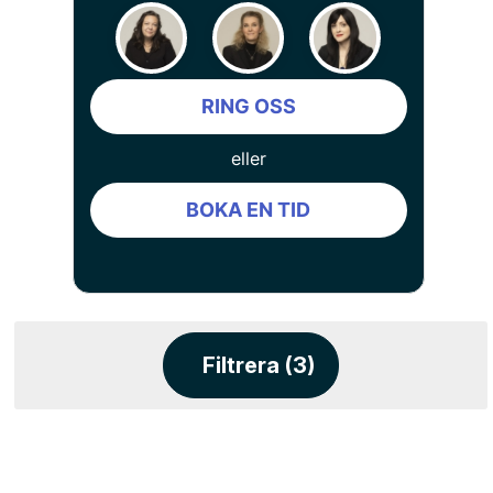
RING OSS
eller
BOKA EN TID
Filtrera (3)