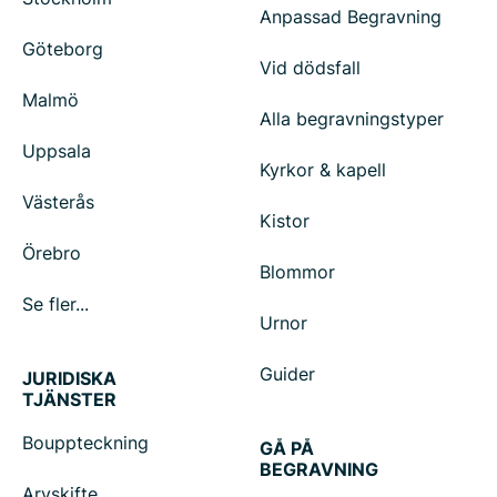
Anpassad Begravning
Göteborg
Vid dödsfall
Malmö
Alla begravningstyper
Uppsala
Kyrkor & kapell
Västerås
Kistor
Örebro
Blommor
Se fler...
Urnor
Guider
JURIDISKA
TJÄNSTER
Bouppteckning
GÅ PÅ
BEGRAVNING
Arvskifte