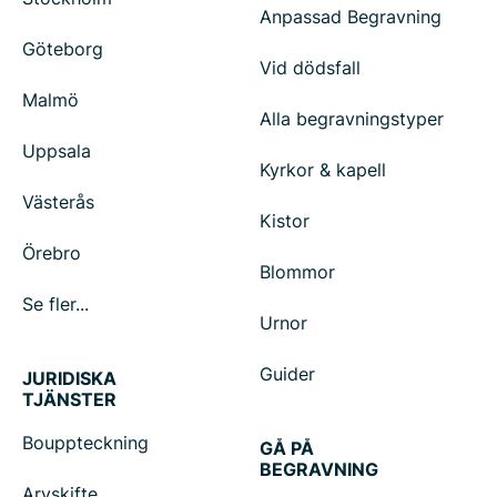
Anpassad Begravning
Göteborg
Vid dödsfall
Malmö
Alla begravningstyper
Uppsala
Kyrkor & kapell
Västerås
Kistor
Örebro
Blommor
Se fler...
Urnor
Guider
JURIDISKA
TJÄNSTER
Bouppteckning
GÅ PÅ
BEGRAVNING
Arvskifte