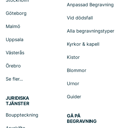
Stockholm
Anpassad Begravning
Göteborg
Vid dödsfall
Malmö
Alla begravningstyper
Uppsala
Kyrkor & kapell
Västerås
Kistor
Örebro
Blommor
Se fler...
Urnor
Guider
JURIDISKA
TJÄNSTER
Bouppteckning
GÅ PÅ
BEGRAVNING