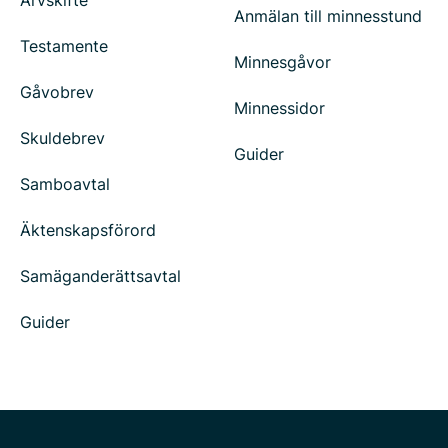
Arvskifte
Anmälan till minnesstund
Testamente
Minnesgåvor
Gåvobrev
Minnessidor
Skuldebrev
Guider
Samboavtal
Äktenskapsförord
Samäganderättsavtal
Guider