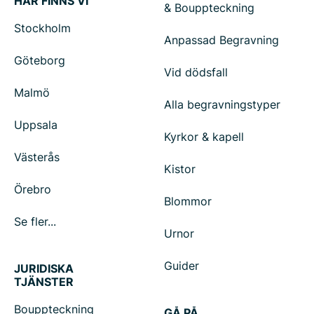
HÄR FINNS VI
& Bouppteckning
Stockholm
Anpassad Begravning
Göteborg
Vid dödsfall
Malmö
Alla begravningstyper
Uppsala
Kyrkor & kapell
Västerås
Kistor
Örebro
Blommor
Se fler...
Urnor
Guider
JURIDISKA
TJÄNSTER
Bouppteckning
GÅ PÅ