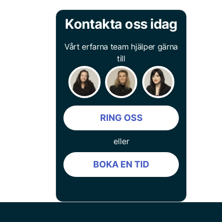
Kontakta oss idag
Vårt erfarna team hjälper gärna
till
RING OSS
eller
BOKA EN TID