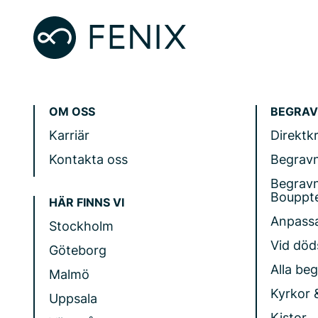
OM OSS
BEGRAV
Karriär
Direktk
Kontakta oss
Begrav
Begrav
Bouppt
HÄR FINNS VI
Anpass
Stockholm
Vid döds
Göteborg
Alla be
Malmö
Kyrkor 
Uppsala
Kistor