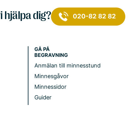
i hjälpa dig?
020-82 82 82
GÅ PÅ
BEGRAVNING
Anmälan till minnesstund
Minnesgåvor
Minnessidor
Guider