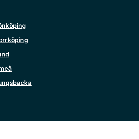
önköping
orrköping
und
Umeå
Kungsbacka