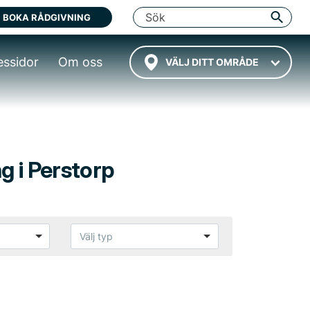
BOKA RÅDGIVNING
essidor
Om oss
VÄLJ DITT OMRÅDE
ng i Perstorp
Välj typ