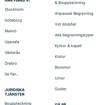
HÄR FINNS VI
& Bouppteckning
Stockholm
Anpassad Begravning
Göteborg
Vid dödsfall
Malmö
Alla begravningstyper
Uppsala
Kyrkor & kapell
Västerås
Kistor
Örebro
Blommor
Se fler...
Urnor
Guider
JURIDISKA
TJÄNSTER
Bouppteckning
GÅ PÅ