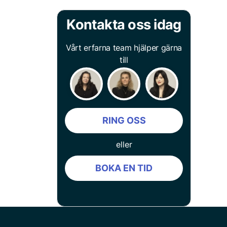
Kontakta oss idag
Vårt erfarna team hjälper gärna
till
RING OSS
eller
BOKA EN TID