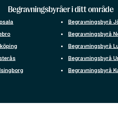
Begravningsbyråer i ditt område
psala
Begravningsbyrå J
ebro
Begravningsbyrå N
nköping
Begravningsbyrå L
sterås
Begravningsbyrå 
lsingborg
Begravningsbyrå 