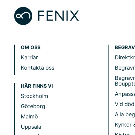
OM OSS
BEGRAV
Karriär
Direktk
Kontakta oss
Begrav
Begrav
Bouppt
HÄR FINNS VI
Anpass
Stockholm
Vid döds
Göteborg
Alla be
Malmö
Kyrkor 
Uppsala
Kistor