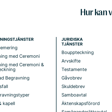
Hur kan v
NINGSTJÄNSTER
JURIDISKA
TJÄNSTER
remering
Bouppteckning
ning med Ceremoni
Arvskifte
ning med Ceremoni &
eckning
Testamente
ad Begravning
Gåvobrev
fall
Skuldebrev
gravningstyper
Samboavtal
& kapell
Äktenskapsförord
Samäganderättsavtal