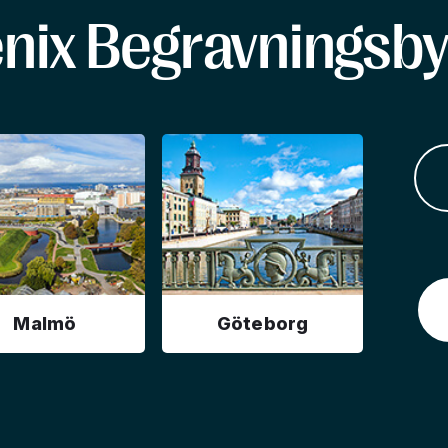
enix Begravningsby
Malmö
Göteborg