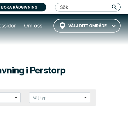
BOKA RÅDGIVNING
essidor
Om oss
VÄLJ DITT OMRÅDE
avning i Perstorp
Välj typ