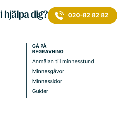
i hjälpa dig?
020-82 82 82
GÅ PÅ
BEGRAVNING
Anmälan till minnesstund
Minnesgåvor
Minnessidor
Guider