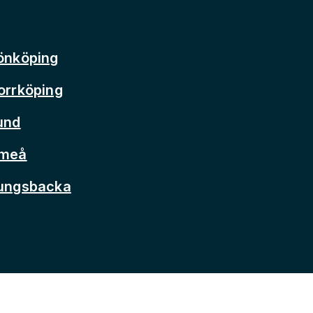
önköping
orrköping
und
Umeå
Kungsbacka