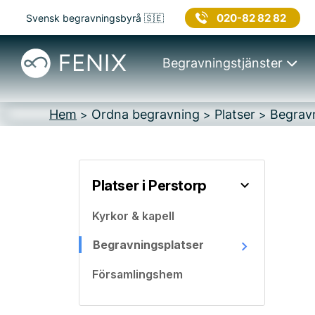
020-82 82 82
Svensk begravningsbyrå 🇸🇪
Begravningstjänster
Hem
Ordna begravning
Platser
Begravn
>
>
>
Platser i Perstorp
Kyrkor & kapell
Begravningsplatser
Församlingshem