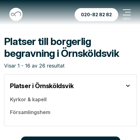
020-82 82 82
Platser till borgerlig
begravning i Örnsköldsvik
Visar
1
-
16
av
26
resultat
Platser i Örnsköldsvik
Kyrkor & kapell
Församlingshem