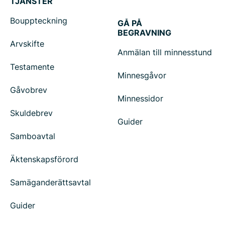
TJÄNSTER
Bouppteckning
GÅ PÅ
BEGRAVNING
Arvskifte
Anmälan till minnesstund
Testamente
Minnesgåvor
Gåvobrev
Minnessidor
Skuldebrev
Guider
Samboavtal
Äktenskapsförord
Samäganderättsavtal
Guider