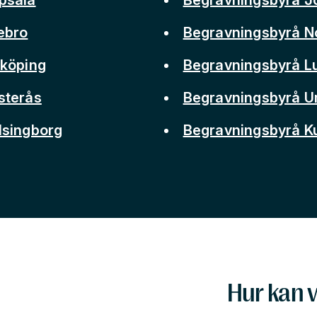
ebro
Begravningsbyrå N
nköping
Begravningsbyrå L
sterås
Begravningsbyrå 
lsingborg
Begravningsbyrå 
Hur kan v