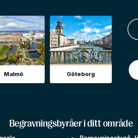
Malmö
Göteborg
Begravningsbyråer i ditt område
psala
Begravningsbyrå J