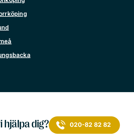
orrköping
und
Umeå
Kungsbacka
i hjälpa dig?
020-82 82 82