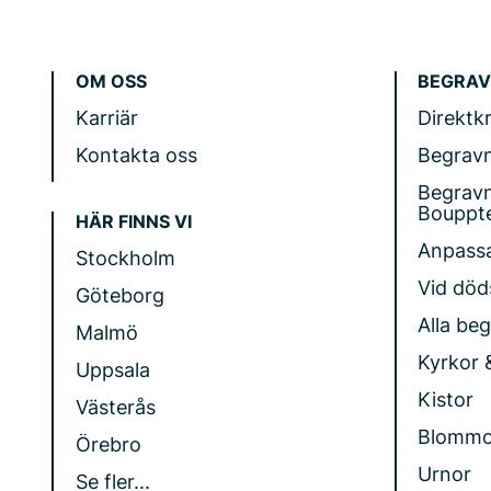
OM OSS
BEGRAV
Karriär
Direktk
Kontakta oss
Begrav
Begrav
Bouppt
HÄR FINNS VI
Anpass
Stockholm
Vid döds
Göteborg
Alla be
Malmö
Kyrkor 
Uppsala
Kistor
Västerås
Blommo
Örebro
Urnor
Se fler...