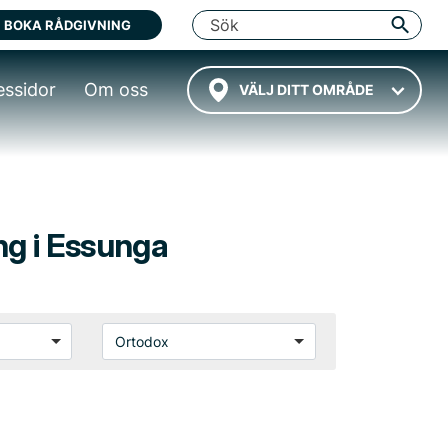
BOKA RÅDGIVNING
essidor
Om oss
VÄLJ DITT OMRÅDE
ing i Essunga
Ortodox