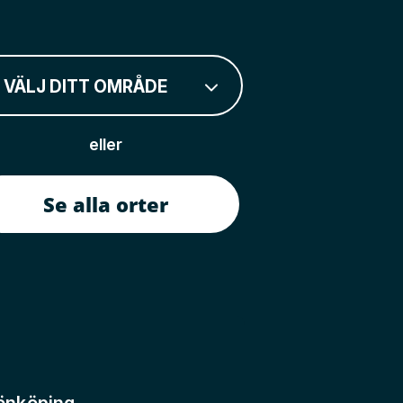
VÄLJ DITT OMRÅDE
eller
Se alla orter
önköping