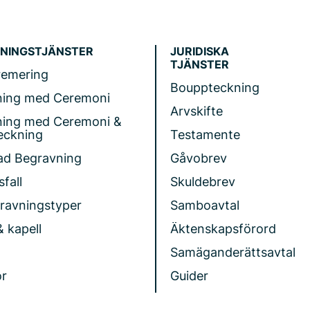
NINGSTJÄNSTER
JURIDISKA
TJÄNSTER
remering
Bouppteckning
ning med Ceremoni
Arvskifte
ning med Ceremoni &
eckning
Testamente
ad Begravning
Gåvobrev
fall
Skuldebrev
gravningstyper
Samboavtal
& kapell
Äktenskapsförord
Samäganderättsavtal
r
Guider