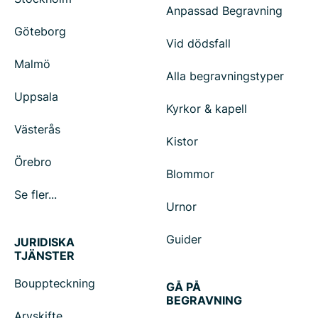
Anpassad Begravning
Göteborg
Vid dödsfall
Malmö
Alla begravningstyper
Uppsala
Kyrkor & kapell
Västerås
Kistor
Örebro
Blommor
Se fler...
Urnor
Guider
JURIDISKA
TJÄNSTER
Bouppteckning
GÅ PÅ
BEGRAVNING
Arvskifte