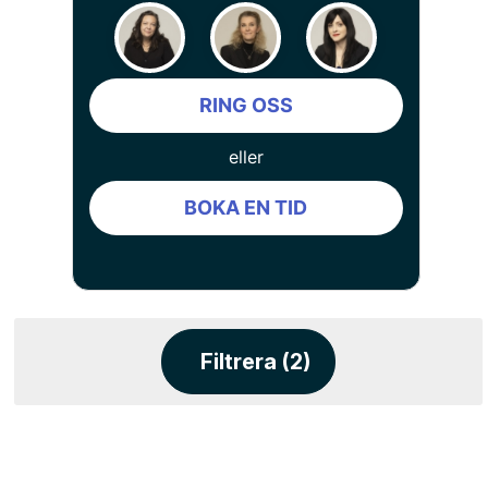
RING OSS
eller
BOKA EN TID
Filtrera (2)