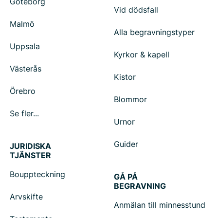
Göteborg
Vid dödsfall
Malmö
Alla begravningstyper
Uppsala
Kyrkor & kapell
Västerås
Kistor
Örebro
Blommor
Se fler...
Urnor
Guider
JURIDISKA
TJÄNSTER
Bouppteckning
GÅ PÅ
BEGRAVNING
Arvskifte
Anmälan till minnesstund