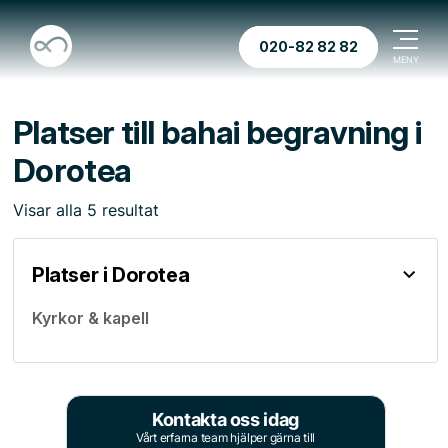
020-82 82 82
Platser till bahai begravning i
Dorotea
Visar
alla
5
resultat
Platser i Dorotea
Kyrkor & kapell
Kontakta oss idag
Vårt erfarna team hjälper gärna till