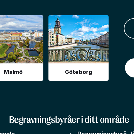
Malmö
Göteborg
Begravningsbyråer i ditt område
psala
Begravningsbyrå J