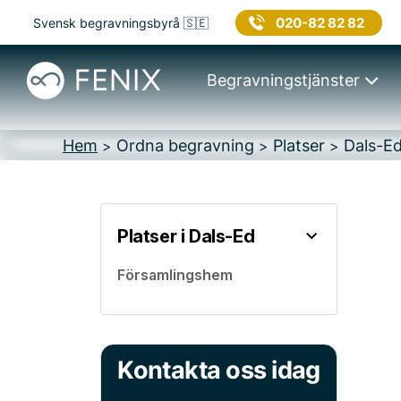
020-82 82 82
Svensk begravningsbyrå 🇸🇪
Begravningstjänster
Hem
Ordna begravning
Platser
Dals-E
>
>
>
Platser i Dals-Ed
Församlingshem
Kontakta oss idag