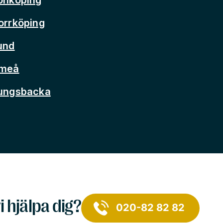
orrköping
und
Umeå
Kungsbacka
i hjälpa dig?
020-82 82 82