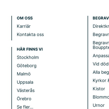
OM OSS
BEGRAV
Karriär
Direktk
Kontakta oss
Begrav
Begrav
Bouppt
HÄR FINNS VI
Anpass
Stockholm
Vid döds
Göteborg
Alla be
Malmö
Kyrkor 
Uppsala
Kistor
Västerås
Blommo
Örebro
Urnor
Se fler...