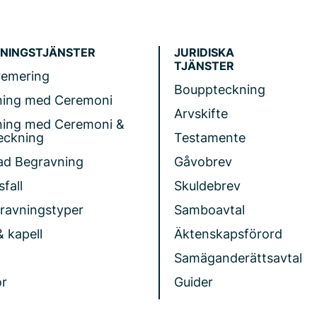
NINGSTJÄNSTER
JURIDISKA
TJÄNSTER
remering
Bouppteckning
ning med Ceremoni
Arvskifte
ning med Ceremoni &
eckning
Testamente
ad Begravning
Gåvobrev
fall
Skuldebrev
gravningstyper
Samboavtal
& kapell
Äktenskapsförord
Samäganderättsavtal
r
Guider