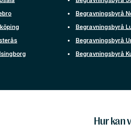
ebro
Begravningsbyrå N
nköping
Begravningsbyrå L
sterås
Begravningsbyrå 
lsingborg
Begravningsbyrå 
Hur kan v