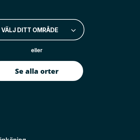
VÄLJ DITT OMRÅDE
eller
Se alla orter
önköping