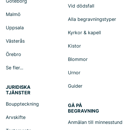
Göteborg
Vid dödsfall
Malmö
Alla begravningstyper
Uppsala
Kyrkor & kapell
Västerås
Kistor
Örebro
Blommor
Se fler...
Urnor
Guider
JURIDISKA
TJÄNSTER
Bouppteckning
GÅ PÅ
BEGRAVNING
Arvskifte
Anmälan till minnesstund