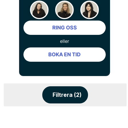
RING OSS
eller
BOKA EN TID
Filtrera (2)