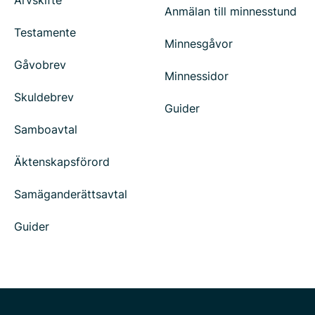
Arvskifte
Anmälan till minnesstund
Testamente
Minnesgåvor
Gåvobrev
Minnessidor
Skuldebrev
Guider
Samboavtal
Äktenskapsförord
Samäganderättsavtal
Guider