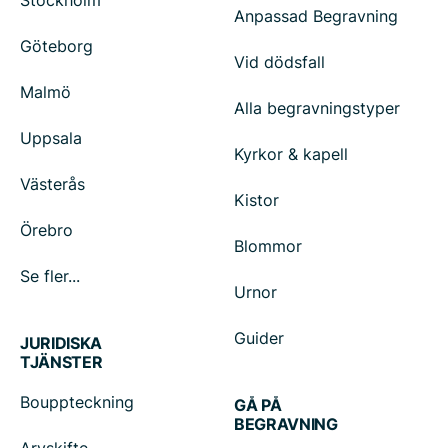
Stockholm
Anpassad Begravning
Göteborg
Vid dödsfall
Malmö
Alla begravningstyper
Uppsala
Kyrkor & kapell
Västerås
Kistor
Örebro
Blommor
Se fler...
Urnor
Guider
JURIDISKA
TJÄNSTER
Bouppteckning
GÅ PÅ
BEGRAVNING