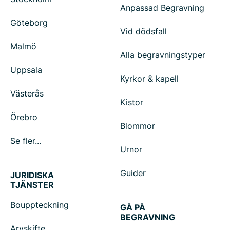
Anpassad Begravning
Göteborg
Vid dödsfall
Malmö
Alla begravningstyper
Uppsala
Kyrkor & kapell
Västerås
Kistor
Örebro
Blommor
Se fler...
Urnor
Guider
JURIDISKA
TJÄNSTER
Bouppteckning
GÅ PÅ
BEGRAVNING
Arvskifte