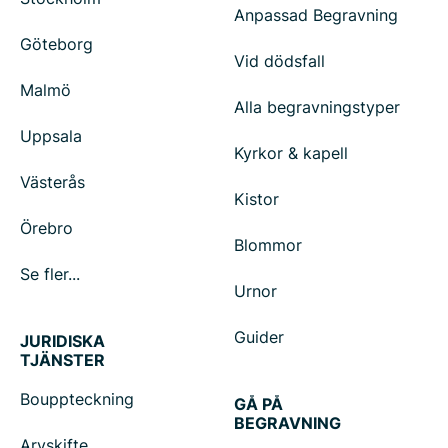
Anpassad Begravning
Göteborg
Vid dödsfall
Malmö
Alla begravningstyper
Uppsala
Kyrkor & kapell
Västerås
Kistor
Örebro
Blommor
Se fler...
Urnor
Guider
JURIDISKA
TJÄNSTER
Bouppteckning
GÅ PÅ
BEGRAVNING
Arvskifte