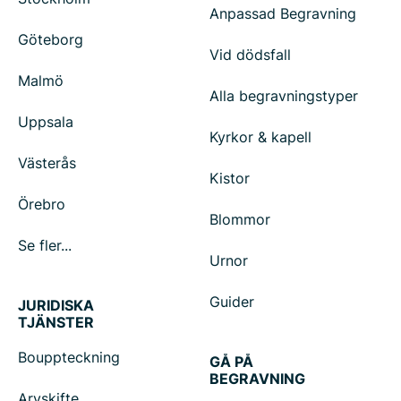
Anpassad Begravning
Göteborg
Vid dödsfall
Malmö
Alla begravningstyper
Uppsala
Kyrkor & kapell
Västerås
Kistor
Örebro
Blommor
Se fler...
Urnor
Guider
JURIDISKA
TJÄNSTER
Bouppteckning
GÅ PÅ
BEGRAVNING
Arvskifte