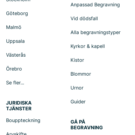
Anpassad Begravning
Göteborg
Vid dödsfall
Malmö
Alla begravningstyper
Uppsala
Kyrkor & kapell
Västerås
Kistor
Örebro
Blommor
Se fler...
Urnor
Guider
JURIDISKA
TJÄNSTER
Bouppteckning
GÅ PÅ
BEGRAVNING
Arvskifte