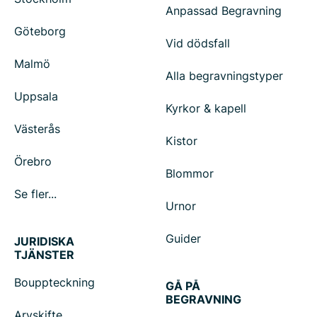
Anpassad Begravning
Göteborg
Vid dödsfall
Malmö
Alla begravningstyper
Uppsala
Kyrkor & kapell
Västerås
Kistor
Örebro
Blommor
Se fler...
Urnor
Guider
JURIDISKA
TJÄNSTER
Bouppteckning
GÅ PÅ
BEGRAVNING
Arvskifte