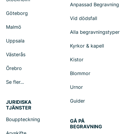
Anpassad Begravning
Göteborg
Vid dödsfall
Malmö
Alla begravningstyper
Uppsala
Kyrkor & kapell
Västerås
Kistor
Örebro
Blommor
Se fler...
Urnor
Guider
JURIDISKA
TJÄNSTER
Bouppteckning
GÅ PÅ
BEGRAVNING
Arvskifte